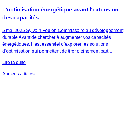
L’optimisation énergétique avant l’extension
des capacités
5 mai 2025 Sylvain Foulon Commissaire au développement
durable Avant de chercher à augmenter vos capacités
énergétiques, il est essentiel d’explorer les solutions
d’optimisation qui permettent de tirer pleinement parti…
Lire la suite
Navigation
Anciens articles
des
articles