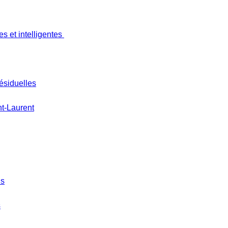
s et intelligentes
ésiduelles
nt-Laurent
is
s