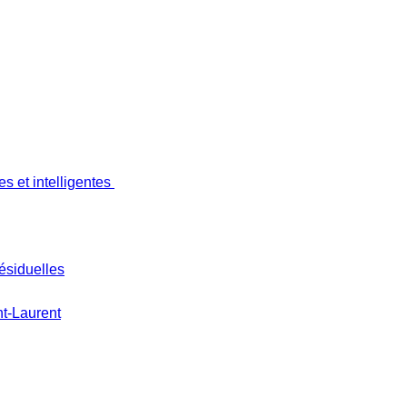
s et intelligentes
ésiduelles
nt-Laurent