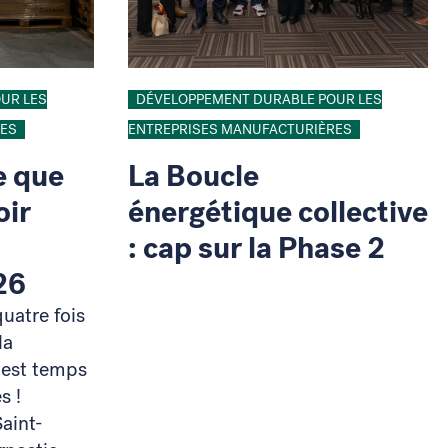
UR LES
DÉVELOPPEMENT DURABLE POUR LES
RES
ENTREPRISES MANUFACTURIÈRES
e que
La Boucle
oir
énergétique collective
: cap sur la Phase 2
026
atre fois
la
 est temps
s !
Saint-