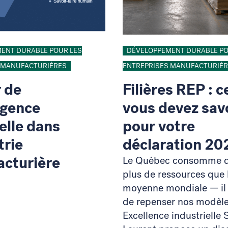
ENT DURABLE POUR LES
DÉVELOPPEMENT DURABLE PO
 MANUFACTURIÈRES
ENTREPRISES MANUFACTURIÈ
r de
Filières REP : c
ligence
vous devez sav
ielle dans
pour votre
trie
déclaration 2
cturière
Le Québec consomme qu
plus de ressources que 
moyenne mondiale — il
de repenser nos modèle
Excellence industrielle 