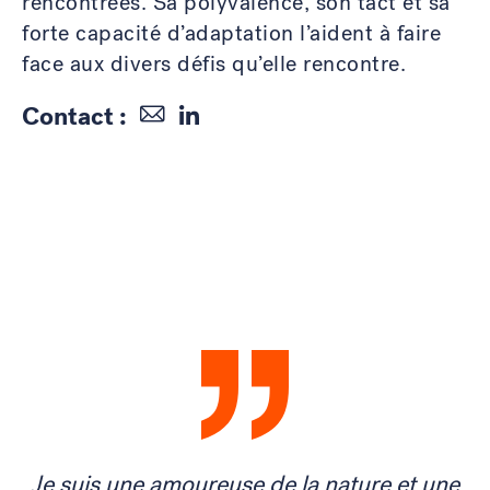
rencontrées. Sa polyvalence, son tact et sa
forte capacité d’adaptation l’aident à faire
face aux divers défis qu’elle rencontre.
Contact :
Témoignages
ne
Je suis une amoureuse de la nature et une
J