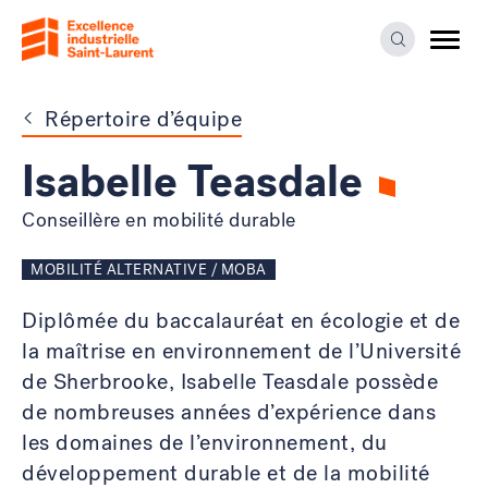
Ouvrir
la
Ouvrir
naviga
la
du
fenêtre
site
de
recherche
Répertoire d’équipe
Isabelle Teasdale
Conseillère en mobilité durable
MOBILITÉ ALTERNATIVE / MOBA
Diplômée du baccalauréat en écologie et de
la maîtrise en environnement de l’Université
de Sherbrooke, Isabelle Teasdale possède
de nombreuses années d’expérience dans
les domaines de l’environnement, du
développement durable et de la mobilité