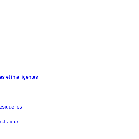
s et intelligentes
ésiduelles
nt-Laurent