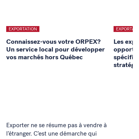
EXPORTATION
EXPORTAT
Connaissez-vous votre ORPEX?
Les expo
Un service local pour développer
opportun
vos marchés hors Québec
spécific
stratégi
Exporter ne se résume pas à vendre à
l’étranger. C’est une démarche qui