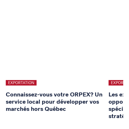
EXPORTATION
EXPORTA
Connaissez-vous votre ORPEX? Un
Les exp
service local pour développer vos
opportu
marchés hors Québec
spécifi
stratég