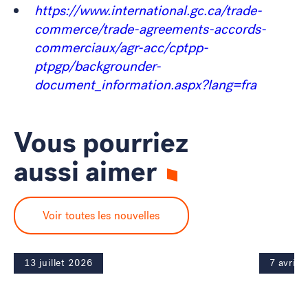
https://www.international.gc.ca/trade-
commerce/trade-agreements-accords-
commerciaux/agr-acc/cptpp-
ptpgp/backgrounder-
document_information.aspx?lang=fra
Vous pourriez
aussi aimer
Voir toutes les nouvelles
13 juillet 2026
7 avril 