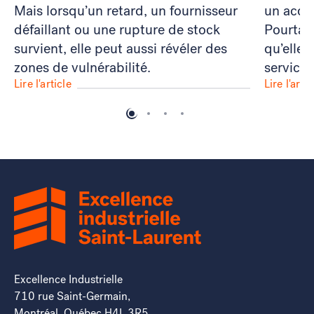
Mais lorsqu’un retard, un fournisseur
un acco
défaillant ou une rupture de stock
Pourtan
survient, elle peut aussi révéler des
qu’elle
zones de vulnérabilité.
service 
Lire l'article
Lire l'artic
Excellence Industrielle
710 rue Saint-Germain,
Montréal, Québec H4L 3R5