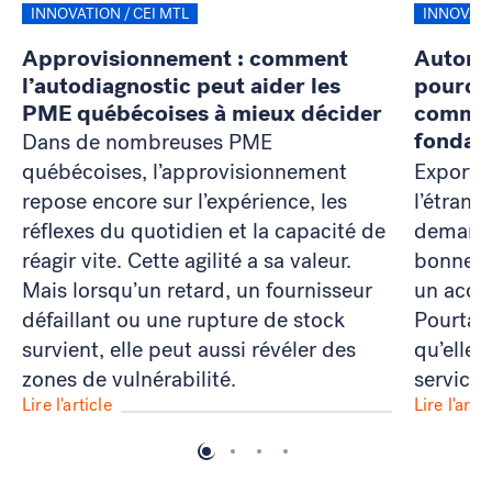
INNOVATION / CEI MTL
INNOVATI
Approvisionnement : comment
Automat
l’autodiagnostic peut aider les
pourquo
PME québécoises à mieux décider
commen
fondati
Dans de nombreuses PME
québécoises, l’approvisionnement
Exporte
repose encore sur l’expérience, les
l’étrang
réflexes du quotidien et la capacité de
demande
réagir vite. Cette agilité a sa valeur.
bonne c
Mais lorsqu’un retard, un fournisseur
un acco
défaillant ou une rupture de stock
Pourtan
survient, elle peut aussi révéler des
qu’elle
zones de vulnérabilité.
service 
Lire l'article
Lire l'artic