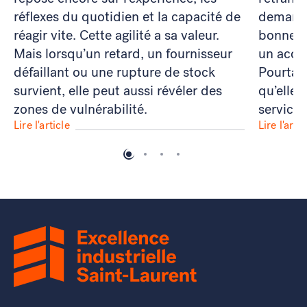
réflexes du quotidien et la capacité de
demande
réagir vite. Cette agilité a sa valeur.
bonne c
Mais lorsqu’un retard, un fournisseur
un acco
défaillant ou une rupture de stock
Pourtan
survient, elle peut aussi révéler des
qu’elle
zones de vulnérabilité.
service 
Lire l'article
Lire l'artic