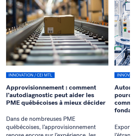
INNOVATION / CEI MTL
INNOVATI
Approvisionnement : comment
Automat
l’autodiagnostic peut aider les
pourquo
PME québécoises à mieux décider
commen
fondati
Dans de nombreuses PME
québécoises, l’approvisionnement
Exporte
repose encore sur l’expérience, les
l’étrang