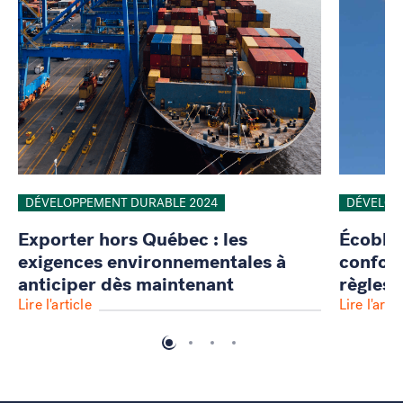
DÉVELOPPEMENT DURABLE 2024
DÉVELOP
Exporter hors Québec : les
Écoblan
exigences environnementales à
conform
anticiper dès maintenant
règles 
Lire l'article
Lire l'artic