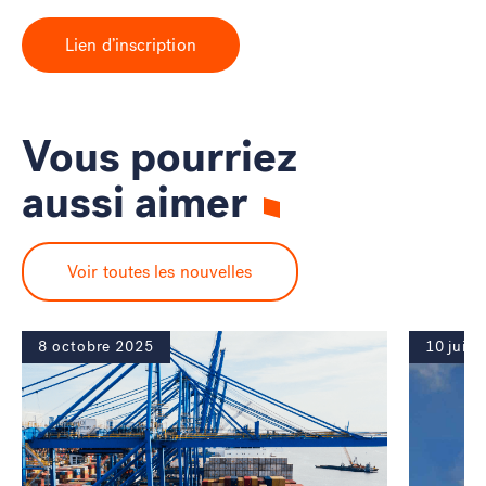
Lien d’inscription
Vous pourriez
aussi aimer
Voir toutes les nouvelles
8 octobre 2025
10 juin