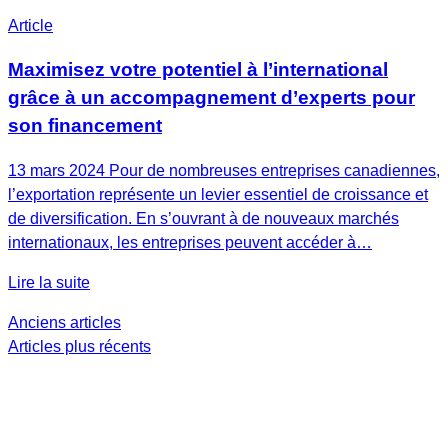
Article
Maximisez votre potentiel à l’international
grâce à un accompagnement d’experts pour
son financement
13 mars 2024 Pour de nombreuses entreprises canadiennes,
l’exportation représente un levier essentiel de croissance et
de diversification. En s’ouvrant à de nouveaux marchés
internationaux, les entreprises peuvent accéder à…
Lire la suite
Navigation
Anciens articles
Articles plus récents
des
articles